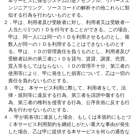
本サービスに係るシステムの逆アセンブル、リバースエ
ンジニアリング、ソースコードの解析その他これらに類
似する行為を行わないものとする。
２．甲は、利用者及び受験者に対し、利用者又は受験者一
人当たり1つのＩＤを付与することができる。この場合、
甲は、同一人には同一のＩＤを利用させるものとし、複
数人が同一のＩＤを利用することはできないものとす
る。甲は、ＩＤの管理責任を負うものとし、利用者及び
受験者以外の第三者にＩＤを貸与、賃貸、譲渡、売買、
質入等をしてはならない。ＩＤの管理不十分、第三者の
使用等により、甲に発生した損害について、乙は一切の
責任を負わないものとする。
３． 甲は、本サービス利用に際して、利用者をして、法
律・規則等に違反する行為、第三者を誹謗中傷する行
為、第三者の権利を侵害する行為、公序良俗に反する行
為を行わせないものとする。
４． 甲が前各項に違反した場合、もしくは本規約にもとづ
く本サービス利用契約を継続しがたい重大な事由が発生
した場合、乙は甲に提供する本サービスを何らの通告な