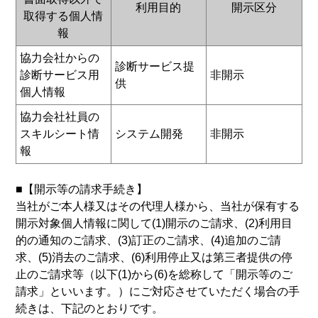
利用目的
開示区分
取得する個人情
報
協力会社からの
診断サービス提
診断サービス用
非開示
供
個人情報
協力会社社員の
スキルシート情
システム開発
非開示
報
■【開示等の請求手続き】
当社がご本人様又はその代理人様から、当社が保有する
開示対象個人情報に関して(1)開示のご請求、(2)利用目
的の通知のご請求、(3)訂正のご請求、(4)追加のご請
求、(5)消去のご請求、(6)利用停止又は第三者提供の停
止のご請求等（以下(1)から(6)を総称して「開示等のご
請求」といいます。）にご対応させていただく場合の手
続きは、下記のとおりです。