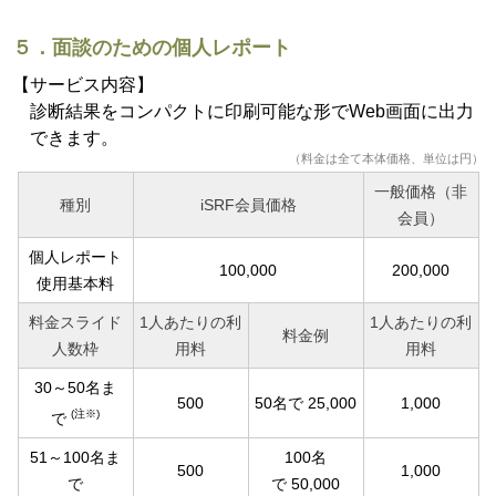
５．面談のための個人レポート
【サービス内容】
診断結果をコンパクトに印刷可能な形でWeb画面に出力
できます。
（料金は全て本体価格、単位は円）
一般価格（非
種別
iSRF会員価格
会員）
個人レポート
100,000
200,000
使用基本料
料金スライド
1人あたりの利
1人あたりの利
料金例
人数枠
用料
用料
30～50名ま
500
50名で 25,000
1,000
(注※)
で
51～100名ま
100名
500
1,000
で
で 50,000