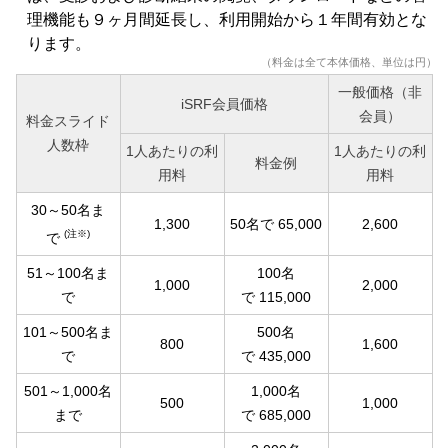
理機能も９ヶ月間延長し、利用開始から１年間有効とな
ります。
（料金は全て本体価格、単位は円）
一般価格（非
iSRF会員価格
会員）
料金スライド
人数枠
1人あたりの利
1人あたりの利
料金例
用料
用料
30～50名ま
1,300
50名で 65,000
2,600
(注※)
で
51～100名ま
100名
1,000
2,000
で
で 115,000
101～500名ま
500名
800
1,600
で
で 435,000
501～1,000名
1,000名
500
1,000
まで
で 685,000