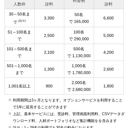
料金例
人数枠
診料
診料
30～50名ま
50名
3,300
6,600
(注※)
で 165,000
で
51～100名ま
100名
2,500
5,000
で
で 290,000
101～500名ま
500名
2,100
4,200
で
で 1,130,000
501～1,000名
1,000名
1,300
2,600
まで
で 1,780,000
2,000名
1,001名以上
900
1,800
で 2,680,000
利用期間は3ヶ月となります。オプションサービスを利用すること
で1年に延長することができます
上記、基本サービスには、受診料、管理画面利用料、CSVデータダ
ウンロード料、人材ポートフォリオなど集計機能をを含みます
注※：1～29名の利用でも30名の料金になります