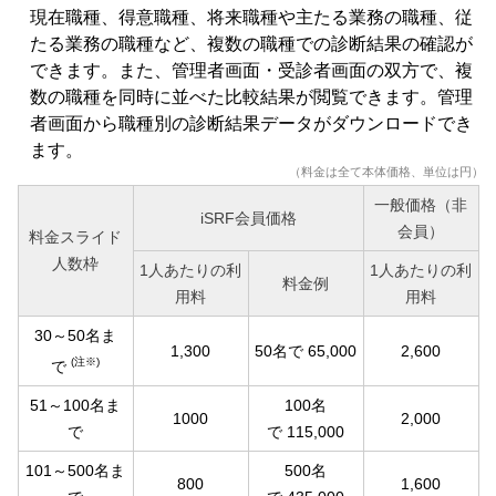
現在職種、得意職種、将来職種や主たる業務の職種、従
たる業務の職種など、複数の職種での診断結果の確認が
できます。また、管理者画面・受診者画面の双方で、複
数の職種を同時に並べた比較結果が閲覧できます。管理
者画面から職種別の診断結果データがダウンロードでき
ます。
（料金は全て本体価格、単位は円）
一般価格（非
iSRF会員価格
会員）
料金スライド
人数枠
1人あたりの利
1人あたりの利
料金例
用料
用料
30～50名ま
1,300
50名で 65,000
2,600
(注※)
で
51～100名ま
100名
1000
2,000
で
で 115,000
101～500名ま
500名
800
1,600