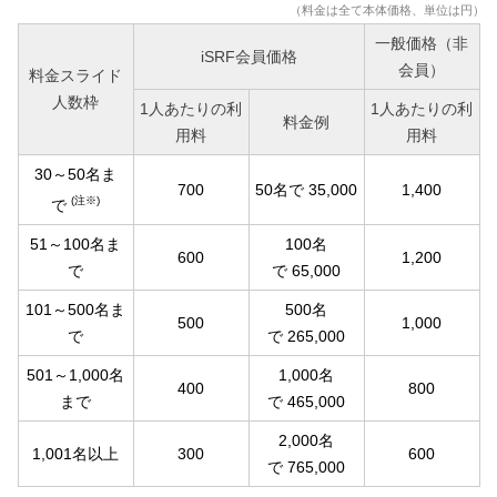
（料金は全て本体価格、単位は円）
一般価格（非
iSRF会員価格
会員）
料金スライド
人数枠
1人あたりの利
1人あたりの利
料金例
用料
用料
30～50名ま
700
50名で 35,000
1,400
(注※)
で
51～100名ま
100名
600
1,200
で
で 65,000
101～500名ま
500名
500
1,000
で
で 265,000
501～1,000名
1,000名
400
800
まで
で 465,000
2,000名
1,001名以上
300
600
で 765,000