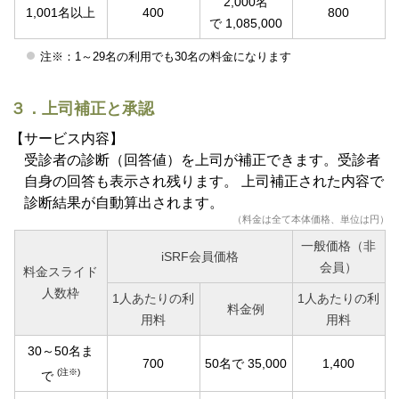
2,000名
1,001名以上
400
800
で 1,085,000
注※：1～29名の利用でも30名の料金になります
３．上司補正と承認
【サービス内容】
受診者の診断（回答値）を上司が補正できます。受診者
自身の回答も表示され残ります。 上司補正された内容で
診断結果が自動算出されます。
（料金は全て本体価格、単位は円）
一般価格（非
iSRF会員価格
会員）
料金スライド
人数枠
1人あたりの利
1人あたりの利
料金例
用料
用料
30～50名ま
700
50名で 35,000
1,400
(注※)
で